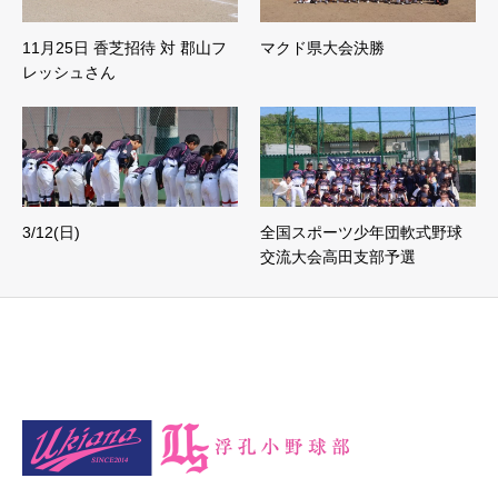
11月25日 香芝招待 対 郡山フ
マクド県大会決勝
レッシュさん
3/12(日)
全国スポーツ少年団軟式野球
交流大会高田支部予選