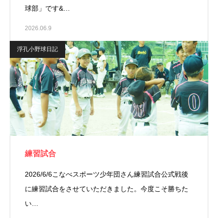
球部」です&…
2026.06.9
浮孔小野球日記
練習試合
2026/6/6こなべスポーツ少年団さん練習試合⁡公式戦後
に練習試合をさせていただきました。今度こそ勝ちた
い…