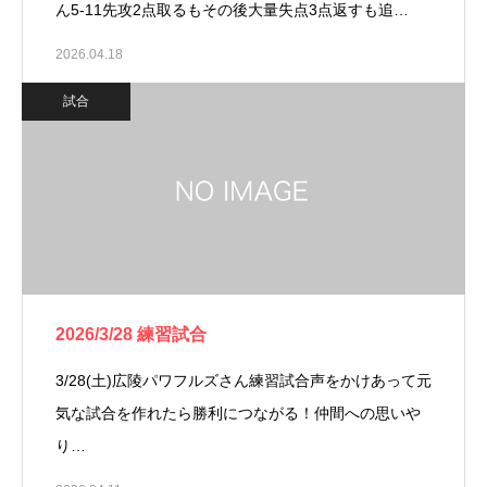
ん⁡5-11先攻2点取るもその後大量失点3点返すも追…
2026.04.18
試合
2026/3/28 練習試合
3/28(土)広陵パワフルズさん練習試合⁡声をかけあって元
気な試合を作れたら勝利につながる！仲間への思いや
り…