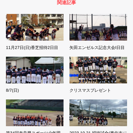
関連記事
11月27日(日)香芝招待2日目
矢田エンゼルス記念大会I日目
8/7(日)
クリスマスプレゼント
第34回奈良県スポーツ少年団
2023.10.21 招待試合(東住吉ジ