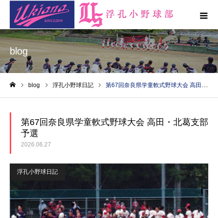
blog
blog
浮孔小野球日記
第67回奈良県学童軟式野球大会 高田・北葛支部予選
ホーム
第67回奈良県学童軟式野球大会 高田・北葛支部
予選
2026.06.27
浮孔小野球日記