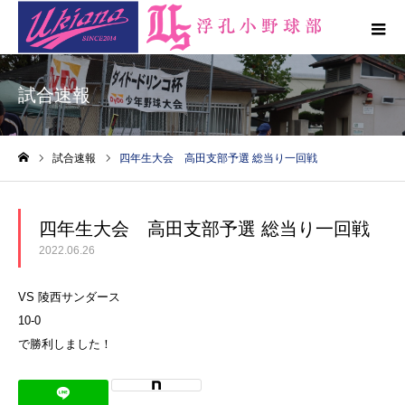
試合速報
試合速報
四年生大会 高田支部予選 総当り一回戦
ホーム
四年生大会 高田支部予選 総当り一回戦
2022.06.26
VS 陵西サンダース
10-0
で勝利しました！