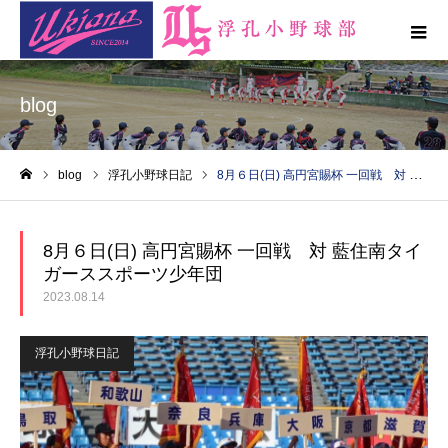
blog
blog
浮孔小野球日記
8月６日(日) 高円宮賜杯 一回戦 対 藍住南タイガーススポーツ少年団
ホーム
8月６日(日) 高円宮賜杯 一回戦 対 藍住南タイ
ガーススポーツ少年団
2023.08.14
浮孔小野球日記