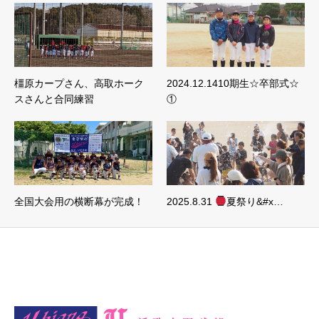
橿原カープさん、高取ホーク
2024.12.1410期生☆卒部式☆
スさんと合同練習
①
全国大会用の横断幕が完成！
2025.8.31
夏祭り&#x…