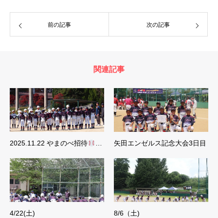
前の記事
次の記事
関連記事
2025.11.22 やまのべ招待
…
矢田エンゼルス記念大会3日目
4/22(土)
8/6（土)