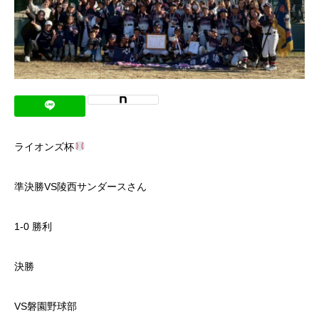
ライオンズ杯
準決勝VS陵西サンダースさん
1-0 勝利
決勝
VS磐園野球部