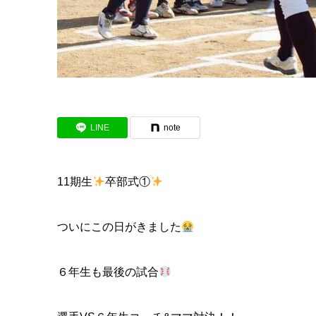
LINE
note
11期生
卒部式①
ついにこの日がきました
６年生も最後の試合